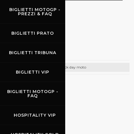
BIGLIETTI MOTOGP -
PREZZI & FAQ
EVENTI
BIGLIETTI PRATO
14.06.2026
Promo Racing
BIGLIETTI TRIBUNA
Track day moto
BIGLIETTI VIP
CONTATTI
BIGLIETTI MOTOGP -
Email:
info@promoracing.it
FAQ
Tel: +39 (055) 480553
HOSPITALITY VIP
https://www.promoracing.it/it