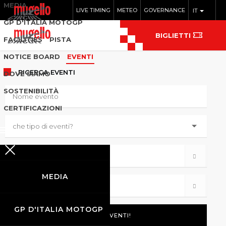
MEDIA
LIVE TIMING
METEO
GOVERNANCE
IT
GP D'ITALIA MOTOGP
BIGLIETTI
FACILITIES
PISTA
NOTICE BOARD
EVENTI
RICERCA
EVENTI
DOVE SIAMO
SOSTENIBILITÀ
CERTIFICAZIONI
MEDIA
GP D'ITALIA MOTOGP