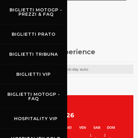
BIGLIETTI MOTOGP -
PREZZI & FAQ
EVENTI
BIGLIETTI PRATO
13.06.2026
Pirelli P ZERO Experience
BIGLIETTI TRIBUNA
Track day auto
BIGLIETTI VIP
BIGLIETTI MOTOGP -
FAQ
Agosto 2026
HOSPITALITY VIP
LUN
MAR
MER
GIO
VEN
SAB
DOM
1
2