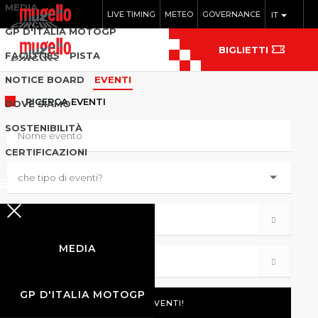
MEDIA
LIVE TIMING
METEO
GOVERNANCE
IT
GP D'ITALIA MOTOGP
BIGLIETTI
FACILITIES
PISTA
NOTICE BOARD
EVENTI
RICERCA
EVENTI
DOVE SIAMO
SOSTENIBILITÀ
CERTIFICAZIONI
MEDIA
GP D'ITALIA MOTOGP