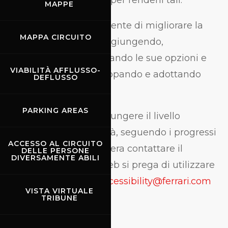
tecnologica adeguata per renderli tali.
MAPPE
Cerchiamo continuamente di migliorare la
MAPPA CIRCUITO
nostra accessibilità, aggiungendo,
aggiornando e migliorando le sue opzioni e
VIABILITÀ AFFLUSSO-
caratteristiche, e sviluppando e adottando
DEFLUSSO
nuove tecnologie.
PARKING AREAS
Tutto questo per raggiungere il livello
ottimale di accessibilità, seguendo i progressi
ACCESSO AL CIRCUITO
tecnologici. Se si desidera contattare il
DELLE PERSONE
DIVERSAMENTE ABILI
proprietario del sito web si prega di utilizzare
la seguente e-mail:
accessibility@ferrari.com
VISTA VIRTUALE
TRIBUNE