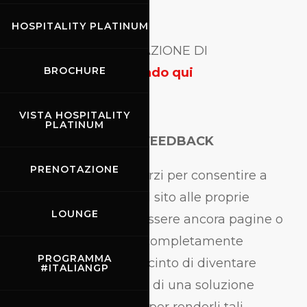
HOSPITALITY PLATINUM
SCARICA LA DICHIARAZIONE DI
BROCHURE
ACCESSIBILITÀ
cliccando qui
VISTA HOSPITALITY
PLATINUM
NOTE, COMMENTI E FEEDBACK
PRENOTAZIONE
Nonostante i nostri sforzi per consentire a
chiunque di adattare il sito alle proprie
LOUNGE
esigenze, ci possono essere ancora pagine o
sezioni che non sono completamente
PROGRAMMA
accessibili, sono in procinto di diventare
#ITALIANGP
accessibili, o mancano di una soluzione