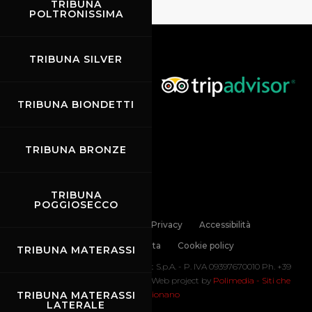
TRIBUNA
POLTRONISSIMA
TRIBUNA SILVER
TRIBUNA BIONDETTI
TRIBUNA BRONZE
TRIBUNA
POGGIOSECCO
Links
Contatti
Privacy
Accessibilità
Codice di Condotta
Cookie policy
TRIBUNA MATERASSI
Copyright ©
2026 Mugello Circuit S.p.A. - P. IVA 09397670010 Ph. +39
0558499111- All Rights Reserved | Web project by
Polimedia - Siti che
TRIBUNA MATERASSI
funzionano
LATERALE