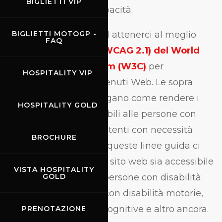
BIGLIETTI VIP
circostanze e dalle capacità.
A tal fine, puntiamo ad attenerci al meglio
BIGLIETTI MOTOGP -
FAQ
alle
Linee Guida 2.1 (WCAG 2.1) del World
Wide Web Consortium (W3C)
per
HOSPITALITY VIP
l'accessibilità dei contenuti Web. Le sopra
citate linee guida spiegano come rendere i
HOSPITALITY GOLD
contenuti web accessibili alle persone con
una vasta gamma di utenti con necessità
BROCHURE
differenti. Il rispetto di queste linee guida ci
aiuta a garantire che il sito web sia accessibile
VISTA HOSPITALITY
al più alto numero di persone con disabilità:
GOLD
non vedenti, persone con disabilità motorie,
ipovedenti, disabilità cognitive e altro ancora.
PRENOTAZIONE