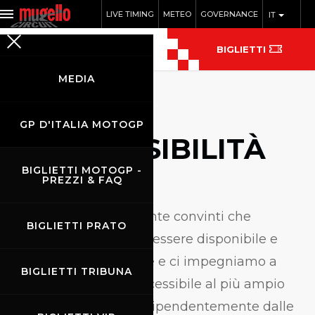
LIVE TIMING
METEO
GOVERNANCE
IT
BIGLIETTI
MEDIA
GP D'ITALIA MOTOGP
ACCESSIBILITÀ
BIGLIETTI MOTOGP -
PREZZI & FAQ
S
iamo fermamente convinti che
BIGLIETTI PRATO
Internet debba essere disponibile e
accessibile a chiunque e ci impegniamo a
BIGLIETTI TRIBUNA
fornire un sito web accessibile al più ampio
pubblico possibile, indipendentemente dalle