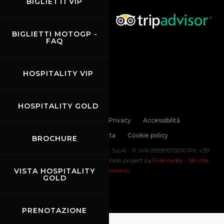
BIGLIETTI VIP
BIGLIETTI MOTOGP -
FAQ
HOSPITALITY VIP
HOSPITALITY GOLD
Links
Contatti
Privacy
Accessibilità
Codice di Condotta
Cookie policy
BROCHURE
Copyright ©
2026 Mugello Circuit S.p.A. - P. IVA 09397670010 Ph. +39
0558499111- All Rights Reserved | Web project by
Polimedia - Siti che
VISTA HOSPITALITY
funzionano
GOLD
PRENOTAZIONE