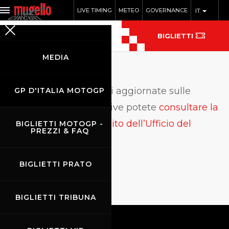
LIVE TIMING
METEO
GOVERNANCE
IT
BIGLIETTI
MEDIA
P
er informazioni aggiornate sulle
GP D'ITALIA MOTOGP
strutture ricettive potete
consultare la
sezione ospitalità del sito dell’Ufficio del
BIGLIETTI MOTOGP -
PREZZI & FAQ
Turismo del Mugello.
BIGLIETTI PRATO
BIGLIETTI TRIBUNA