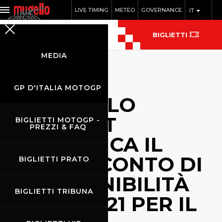
LIVE TIMING
METEO
GOVERNANCE
IT
BIGLIETTI
MEDIA
GP D'ITALIA MOTOGP
MUGELLO
CIRCUIT
BIGLIETTI MOTOGP -
PREZZI & FAQ
PUBBLICA IL
RENDICONTO DI
BIGLIETTI PRATO
SOSTENIBILITÀ
BIGLIETTI TRIBUNA
ISO 20121 PER IL