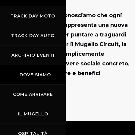
“
Al tempo stesso, riconosciamo che ogni
TRACK DAY MOTO
obiettivo raggiunto rappresenta una nuova
base da cui partire per puntare a traguardi
TRACK DAY AUTO
ancora più elevati.
Per il Mugello Circuit, la
sostenibilità non è semplicemente
ARCHIVIO EVENTI
un’opzione, ma un dovere sociale concreto,
volto a generare valore e benefici
DOVE SIAMO
condivisi.”
COME ARRIVARE
IL MUGELLO
OSPITALITÀ