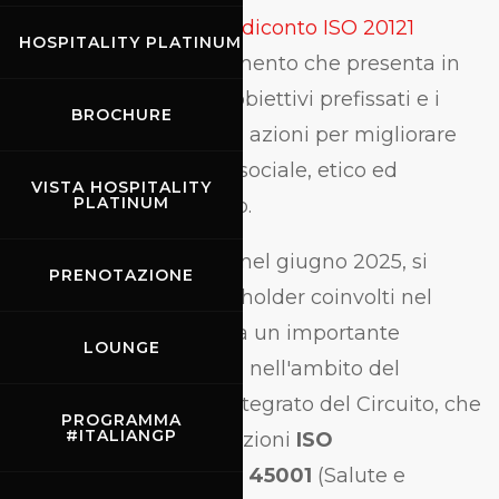
pubblicazione del
Rendiconto ISO 20121
HOSPITALITY PLATINUM
relativo al 2024
, documento che presenta in
modo trasparente gli obiettivi prefissati e i
BROCHURE
risultati raggiunti nelle azioni per migliorare
l'impatto ambientale, sociale, etico ed
VISTA HOSPITALITY
PLATINUM
economico del Circuito.
Il documento, redatto nel giugno 2025, si
PRENOTAZIONE
rivolge a tutti gli stakeholder coinvolti nel
progetto e rappresenta un importante
LOUNGE
strumento informativo nell'ambito del
Sistema di Gestione Integrato del Circuito, che
PROGRAMMA
#ITALIANGP
comprende le certificazioni
ISO
14001
(Ambiente),
ISO 45001
(Salute e