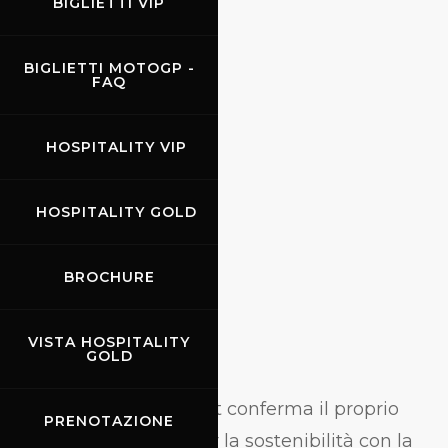
2024
BIGLIETTI VIP
BIGLIETTI MOTOGP -
FAQ
HOSPITALITY VIP
HOSPITALITY GOLD
BROCHURE
VISTA HOSPITALITY
GOLD
M
ugello Circuit conferma il proprio
PRENOTAZIONE
impegno per la sostenibilità con la