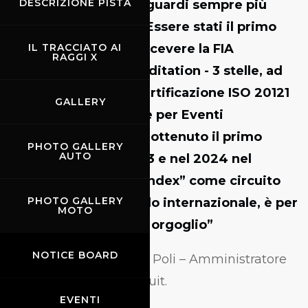
DESCRIZIONE PISTA
fissare obiettivi e traguardi sempre più
ambiziosi e sfidanti.
Essere stati il primo
circuito al mondo a ricevere la
FIA
IL TRACCIATO AI
RAGGI X
Environmental Accreditation - 3 stelle
, ad
aver conseguito la
certificazione ISO 20121
GALLERY
– Sistema di Gestione per Eventi
Sostenibili
, e ad aver ottenuto
il primo
PHOTO GALLERY
AUTO
posto ancora nel 2023 e nel 2024 nel
“Sustainable Circuit Index”
come circuito
PHOTO GALLERY
più sostenibile a livello internazionale, è per
MOTO
noi motivo di grande orgoglio”
NOTICE BOARD
ha commentato Paolo Poli – Amministratore
Delegato Mugello Circuit.
EVENTI