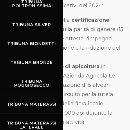
TRIBUNA
Tra i risultati più significativi del 2024:
POLTRONISSIMA
Il conseguimento della
certificazione
TRIBUNA SILVER
UNI/PdR 125:2022
sulla parità di genere (15
dicembre 2024), che attesta l'impegno
TRIBUNA BIONDETTI
concreto per l'inclusione e la riduzione del
gender gap
TRIBUNA BRONZE
L'avvio del
progetto di apicoltura
in
collaborazione con l'Azienda Agricola Le
TRIBUNA
Pecchie, con l'installazione di 5 alveari
POGGIOSECCO
nell'area verde del Circuito per la tutela
della biodiversità e della flora locale,
TRIBUNA MATERASSI
ospitando fino a 450.000 api durante la
stagione di massima attività
TRIBUNA MATERASSI
LATERALE