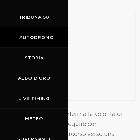
TRIBUNA 58
AUTODROMO
STORIA
ALBO D’ORO
LIVE TIMING
Il Rendiconto 2024 conferma la volontà di
METEO
Mugello Circuit di proseguire con
determinazione nel percorso verso una
GOVERNANCE