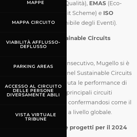
MAPPE
Sicurezza),
ISO 9001
(Qualità),
EMAS
(Eco-
Management and Audit Scheme) e
ISO
20121
(Gestione Sostenibile degli Eventi).
MAPPA CIRCUITO
Primo posto nel Sustainable Circuits
VIABILITÀ AFFLUSSO-
DEFLUSSO
Index™
Per il secondo anno consecutivo, Mugello si è
PARKING AREAS
classificato al
1° posto
nel Sustainable Circuits
Index™ (SCI™), che valuta le performance di
ACCESSO AL CIRCUITO
DELLE PERSONE
sostenibilità di 96 tra i principali circuiti
DIVERSAMENTE ABILI
motoristici del mondo, confermandosi come il
circuito più sostenibile a livello globale.
VISTA VIRTUALE
TRIBUNE
Nuove certificazioni e progetti per il 2024