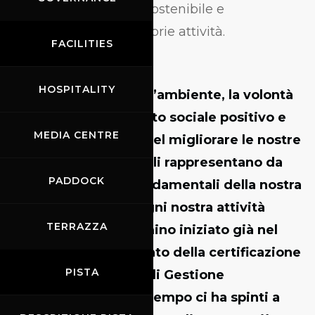
gestione sempre più sostenibile e
responsabile delle proprie attività.
FACILITIES
HOSPITALITY
“
La salvaguardia dell’ambiente, la volontà
di generare un impatto sociale positivo e
MEDIA CENTRE
l’impegno continuo nel migliorare le nostre
prestazioni ambientali rappresentano da
PADDOCK
sempre elementi fondamentali della nostra
identità, ispirando ogni nostra attività
TERRAZZA
quotidiana.
Un cammino iniziato già nel
2009 con l’ottenimento della certificazione
PISTA
ISO 14001 – Sistema di Gestione
Ambientale, che nel tempo ci ha spinti a