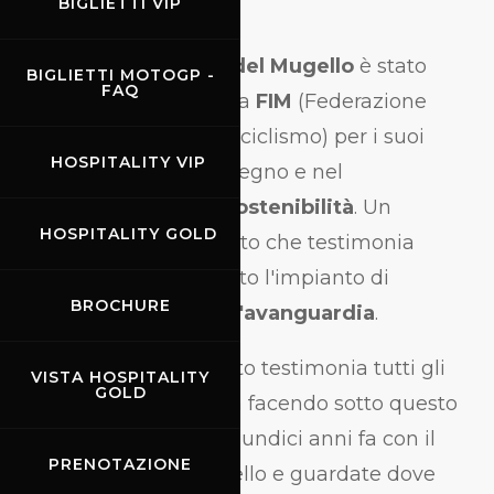
BIGLIETTI VIP
L'
Autodromo del Mugello
è stato
BIGLIETTI MOTOGP -
FAQ
premiato dalla
FIM
(Federazione
Internazionale di Motociclismo) per i suoi
HOSPITALITY VIP
continui sforzi nel sostegno e nel
miglioramento della
sostenibilità
. Un
HOSPITALITY GOLD
prezioso riconoscimento che testimonia
ancora una volta quanto l'impianto di
BROCHURE
proprietà Ferrari sia
all'avanguardia
.
"Questo riconoscimento testimonia tutti gli
VISTA HOSPITALITY
GOLD
sforzi che il circuito sta facendo sotto questo
aspetto. Avete iniziato undici anni fa con il
PRENOTAZIONE
programma Kiss Mugello e guardate dove