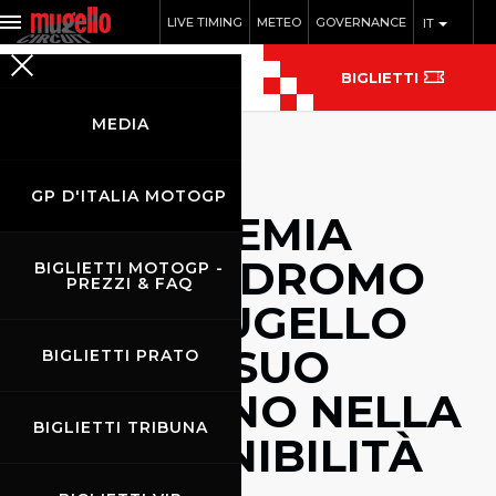
LIVE TIMING
METEO
GOVERNANCE
IT
BIGLIETTI
MEDIA
GP D'ITALIA MOTOGP
FIM PREMIA
L'AUTODROMO
BIGLIETTI MOTOGP -
PREZZI & FAQ
DEL MUGELLO
PER IL SUO
BIGLIETTI PRATO
IMPEGNO NELLA
BIGLIETTI TRIBUNA
SOSTENIBILITÀ