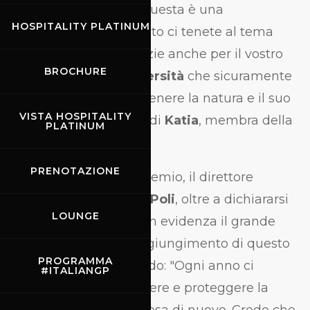
siete arrivati adesso. Questa è una
HOSPITALITY PLATINUM
testimonianza di quanto ci tenete al tema
della sostenibilità. Grazie anche per il vostro
BROCHURE
impegno nella
biodiversità
che sicuramente
ci sarà d'aiuto per sostenere la natura e il suo
VISTA HOSPITALITY
ecosistema", le parole di
Katia
, membra della
PLATINUM
FIM.
PRENOTAZIONE
Una volta ricevuto il premio, il direttore
dell'Autodromo
Paolo Poli
, oltre a dichiararsi
LOUNGE
entusiasta, ha messo in evidenza il grande
lavoro svolto per il raggiungimento di questo
PROGRAMMA
fondamentale traguardo: "Ogni anno ci
#ITALIANGP
sforziamo per mantenere e proteggere la