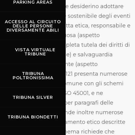
PARKING AREAS
soggetti del settore che desiderino adottare
un sistema di gestione sostenibile degli eventi
ACCESSO AL CIRCUITO
trattati, con una condotta etica, responsabile e
DELLE PERSONE
DIVERSAMENTE ABILI
economicamente virtuosa (aspetto
economico), nella completa tutela dei diritti di
VISTA VIRTUALE
ognuno (aspetto sociale) e salvaguardia
TRIBUNE
dell’ambiente circostante (aspetto
ambientale). La ISO 20121 presenta numerose
TRIBUNA
POLTRONISSIMA
affinità e requisiti in comune con gli schemi
ISO 9001, ISO 14001 e ISO 45001, e ne
TRIBUNA SILVER
condivide la struttura per paragrafi delle
recenti revisioni. Riprende inoltre numerose
TRIBUNA BIONDETTI
delle linee di comportamento etico descritte
nella ISO 26000. Lo schema richiede che