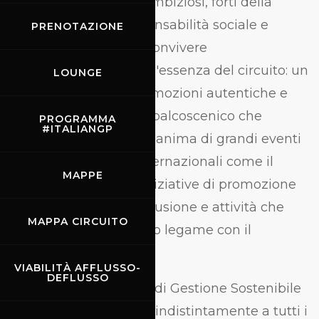
obiettivi sempre più ambiziosi, forti della
convinzione che responsabilità sociale e
PRENOTAZIONE
ambientale possano convivere
armoniosamente con l'essenza del circuito: un
LOUNGE
luogo dove nascono emozioni autentiche e
relazioni durature, un palcoscenico che
PROGRAMMA
#ITALIANGP
durante tutto l'anno si anima di grandi eventi
sportivi nazionali e internazionali come il
MAPPE
MotoGP, test, prove, iniziative di promozione
sociale, progetti di inclusione e attività che
MAPPA CIRCUITO
consolidano il profondo legame con il
territorio.
VIABILITÀ AFFLUSSO-
DEFLUSSO
La ISO 20121 (Sistema di Gestione Sostenibile
degli Eventi) si rivolge indistintamente a tutti i