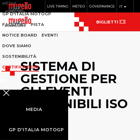
MEDIA
LIVE TIMING
METEO
GOVERNANCE
IT
GP D'ITALIA MOTOGP
BIGLIETTI
FACILITIES
PISTA
NOTICE BOARD
EVENTI
DOVE SIAMO
SOSTENIBILITÀ
SISTEMA DI
CERTIFICAZIONI
GESTIONE PER
GLI EVENTI
SOSTENIBILI ISO
MEDIA
20121
GP D'ITALIA MOTOGP