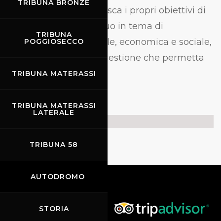
TRIBUNA BRONZE
l’organizzazione definisca i propri obiettivi di
miglioramento continuo in tema di
TRIBUNA
sostenibilità ambientale, economica e sociale,
POGGIOSECCO
e attivi un sistema di gestione che permetta
di raggiungerli.
TRIBUNA MATERASSI
TRIBUNA MATERASSI
LATERALE
Certificato
TRIBUNA 58
AUTODROMO
STORIA