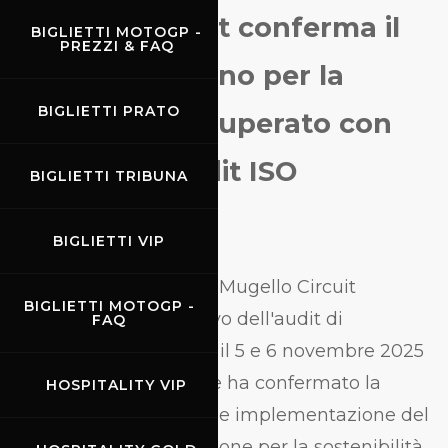
Mugello Circuit conferma il
BIGLIETTI MOTOGP -
PREZZI & FAQ
proprio impegno per la
BIGLIETTI PRATO
sostenibilità: superato con
successo l'audit ISO
BIGLIETTI TRIBUNA
20121:2024
BIGLIETTI VIP
Con grande orgoglio Il Mugello Circuit
BIGLIETTI MOTOGP -
annuncia l'esito positivo dell'audit di
FAQ
sorveglianza condotto il 5 e 6 novembre 2025
da TÜV Nord Italia, che ha confermato la
HOSPITALITY VIP
corretta impostazione e implementazione del
nostro sistema di gestione per la sostenibilità