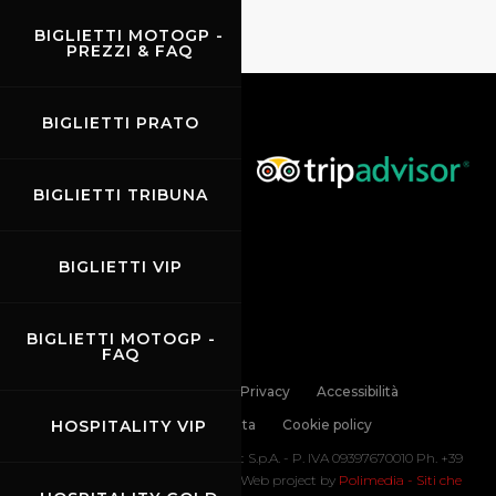
BIGLIETTI MOTOGP -
PREZZI & FAQ
BIGLIETTI PRATO
BIGLIETTI TRIBUNA
BIGLIETTI VIP
BIGLIETTI MOTOGP -
FAQ
Links
Contatti
Privacy
Accessibilità
Codice di Condotta
Cookie policy
HOSPITALITY VIP
Copyright ©
2026 Mugello Circuit S.p.A. - P. IVA 09397670010 Ph. +39
0558499111- All Rights Reserved | Web project by
Polimedia - Siti che