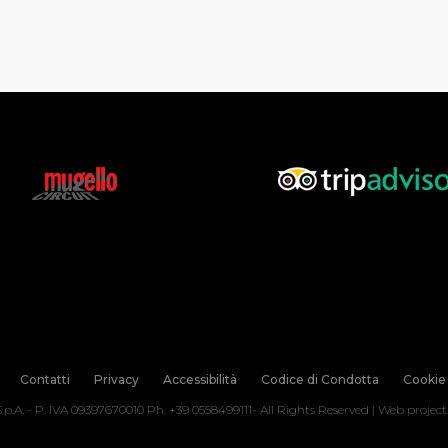
Contatti
Privacy
Accessibilità
Codice di Condotta
Cookie 
.p.A. - P. IVA 09397670010 Ph. +39 0558499111- All Rights Reserved | Web projec