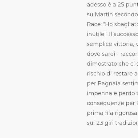
adesso è a 25 punti
su Martin secondo h
Race: “Ho sbagliato
inutile”. Il succes
semplice vittoria, 
dove sarei - raccon
dimostrato che ci 
rischio di restare 
per Bagnaia settim
impenna e perdo t
conseguenze per B
prima fila rigoros
sui 23 giri tradizion