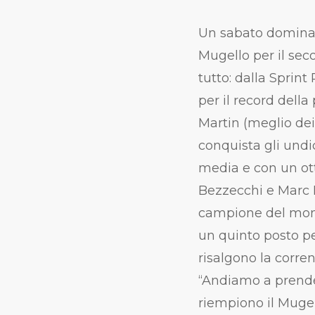
Un sabato dominato 
Mugello per il sec
tutto:
dalla
Sprint 
per il record della
Martin (meglio dei 
conquista gli undic
media e con un ott
Bezzecchi e Marc M
campione del mond
un quinto posto pe
risalgono la corr
“Andiamo a prender
riempiono il Mugel