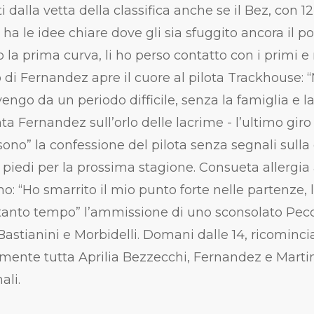
 dalla vetta della classifica anche se il Bez, con 
a le idee chiare dove gli sia sfuggito ancora il po
 la prima curva, li ho perso contatto con i primi e 
so di Fernandez apre il cuore al pilota
Trackhouse:
“
vengo da un periodo difficile, senza la famiglia e 
ta Fernandez sull’orlo delle lacrime - l’ultimo giro
sono” la confessione del pilota senza segnali sulla
a piedi per la prossima stagione. Consueta allergia 
o: “Ho smarrito il mio punto forte nelle partenze, 
anto tempo” l’ammissione di uno sconsolato Pec
astianini e Morbidelli. Domani dalle 14, ricominc
amente tutta Aprilia Bezzecchi, Fernandez e
Marti
ali.