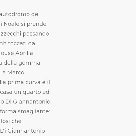
ll’autodromo del
i Noale si prende
Bezzecchi passando
mh
toccati da
house Aprilia
elta della gomma
i a Marco
la prima curva e il
 casa un quarto ed
bio Di Giannantonio
 forma smagliante:
fosi che
. Di Giannantonio