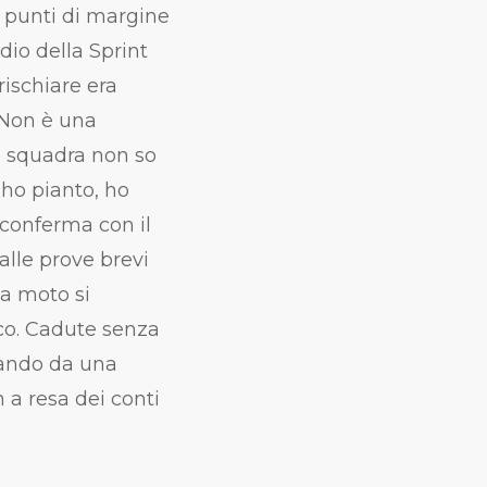
12 punti di margine
dio della Sprint
rischiare era
Non è una
la squadra non so
 ho pianto, ho
 conferma con il
alle prove brevi
la moto si
co. Cadute senza
iando da una
n a
resa dei conti