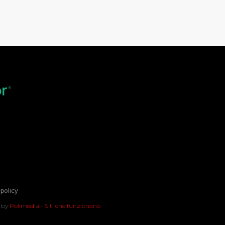
policy
t by
Polimedia - Siti che funzionano