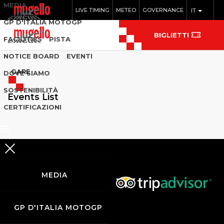
MEDIA
LIVE TIMING
METEO
GOVERNANCE
IT
GP D'ITALIA MOTOGP
BIGLIETTI
FACILITIES
PISTA
NOTICE BOARD
EVENTI
GARE
DOVE SIAMO
SOSTENIBILITÀ
Events List
CERTIFICAZIONI
MEDIA
GP D'ITALIA MOTOGP