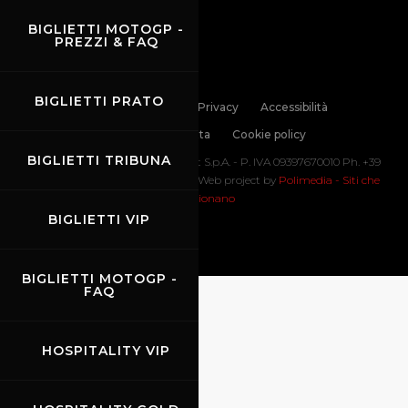
BIGLIETTI MOTOGP -
PREZZI & FAQ
BIGLIETTI PRATO
Links
Contatti
Privacy
Accessibilità
Codice di Condotta
Cookie policy
BIGLIETTI TRIBUNA
Copyright ©
2026 Mugello Circuit S.p.A. - P. IVA 09397670010 Ph. +39
0558499111- All Rights Reserved | Web project by
Polimedia - Siti che
funzionano
BIGLIETTI VIP
BIGLIETTI MOTOGP -
FAQ
HOSPITALITY VIP