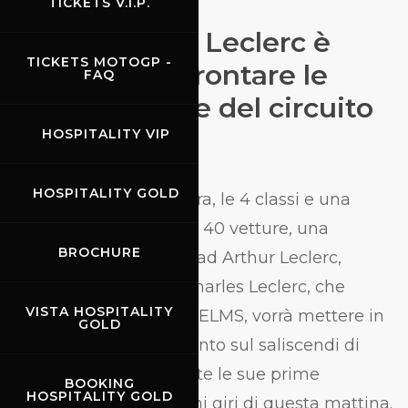
TICKETS V.I.P.
ELMS, Arthur Leclerc è
TICKETS MOTOGP -
pronto ad affrontare le
FAQ
quindici curve del circuito
toscano.
HOSPITALITY VIP
T
HOSPITALITY GOLD
ra le 4 ore di gara, le 4 classi e una
griglia con oltre 40 vetture, una
BROCHURE
menzione speciale va ad Arthur Leclerc,
fratello del ferrarista Charles Leclerc, che
VISTA HOSPITALITY
sicuramente durante l’ELMS, vorrà mettere in
GOLD
mostra tutto il suo talento sul saliscendi di
proprietà Ferrari. Queste le sue prime
BOOKING
HOSPITALITY GOLD
sensazioni, dopo i primi giri di questa mattina.