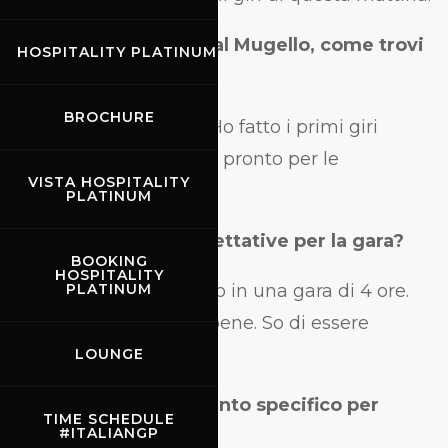
È bello rivederti qua al Mugello, come trovi
HOSPITALITY PLATINUM
la pista?
BROCHURE
“La pista è fantastica. Ho fatto i primi giri
questa mattina e sono pronto per le
VISTA HOSPITALITY
qualifiche“.
PLATINUM
Quali sono le tue aspettative per la gara?
BOOKING
HOSPITALITY
“Può succedere di tutto in una gara di 4 ore.
PLATINUM
Spero che vada tutto bene. So di essere
veloce“.
LOUNGE
Hai fatto un allenamento specifico per
TIME SCHEDULE
#ITALIANGP
questo tipo di gara?